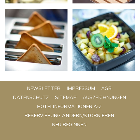
NEWSLETTER
IMPRESSUM
AGB
DATENSCHUTZ
SITEMAP
AUSZEICHNUNGEN
ÖFFNET
HOTELINFORMATIONEN A-Z
SICH
RESERVIERUNG ÄNDERN/STORNIEREN
IM
NEU BEGINNEN
NEUEN
FENSTER