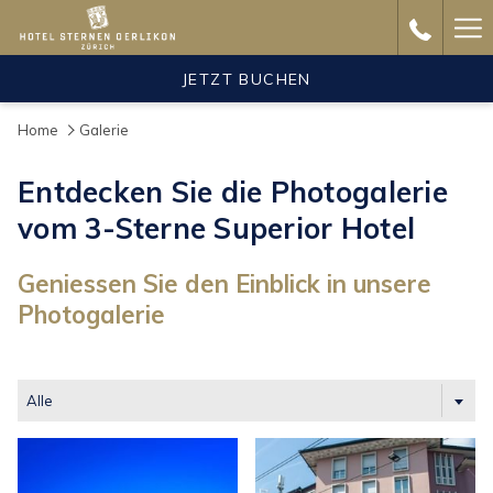
Ha
Me
JETZT BUCHEN
Home
Galerie
Entdecken Sie die Photogalerie
vom 3-Sterne Superior Hotel
Geniessen Sie den Einblick in unsere
Photogalerie
Alle