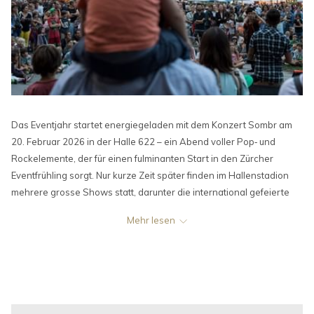
Das Eventjahr startet energiegeladen mit dem Konzert Sombr am
20. Februar 2026 in der Halle 622 – ein Abend voller Pop‑ und
Rockelemente, der für einen fulminanten Start in den Zürcher
Eventfrühling sorgt. Nur kurze Zeit später finden im Hallenstadion
mehrere grosse Shows statt, darunter die international gefeierte
Künstlerin ROSALÍA, die mit ihrer LUX TOUR 2026 am 22. März 2026
Mehr lesen
Zürich begeistert. Im April folgt ein weiteres Highlight: Tame Impala
bringen psychedelische Sounds und beeindruckende
Lichtinszenierungen auf die Bühne des Hallenstadions ein Konzert,
das Musikliebhaber jeden Alters anspricht.
Auch Comedy‑Fans kommen 2026 voll auf ihre Kosten. Mit Serdar